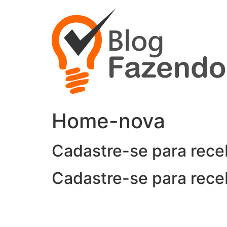
Ir
para
o
conteúdo
Home-nova
Cadastre-se para rece
Cadastre-se para rece