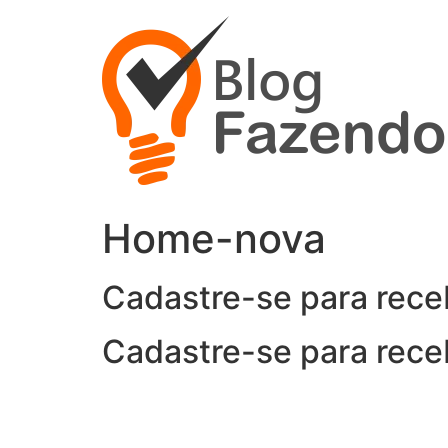
Ir
para
o
conteúdo
Home-nova
Cadastre-se para rece
Cadastre-se para rece