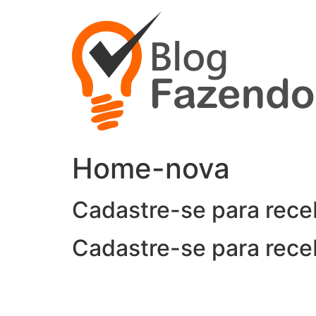
Ir
para
o
conteúdo
Home-nova
Cadastre-se para rece
Cadastre-se para rece