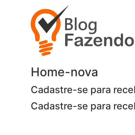
Ir
para
o
conteúdo
Home-nova
Cadastre-se para rece
Cadastre-se para rece