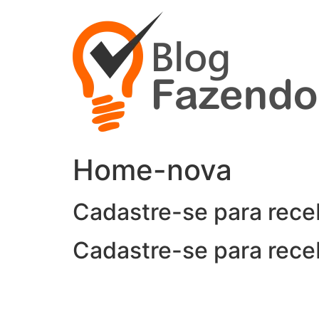
Ir
para
o
conteúdo
Home-nova
Cadastre-se para rece
Cadastre-se para rece