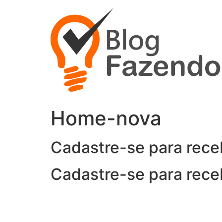
Ir
para
o
conteúdo
Home-nova
Cadastre-se para rece
Cadastre-se para rece