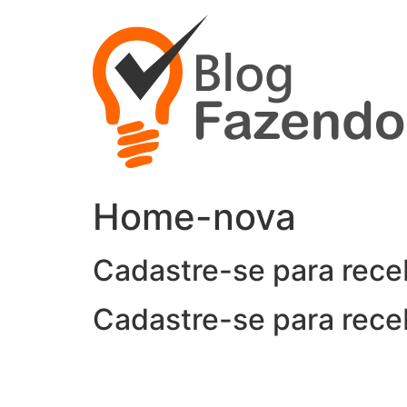
Ir
para
o
conteúdo
Home-nova
Cadastre-se para rece
Cadastre-se para rece