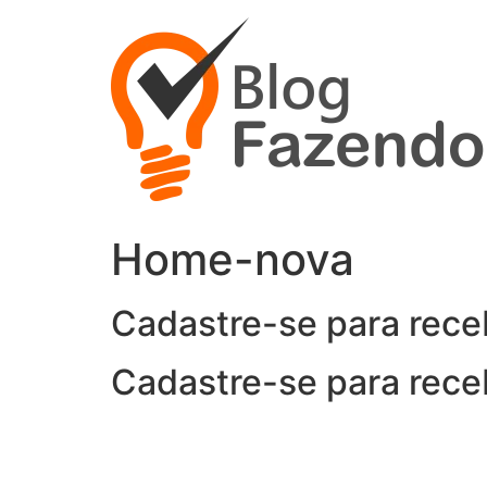
Ir
para
o
conteúdo
Home-nova
Cadastre-se para rece
Cadastre-se para rece