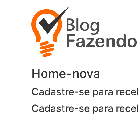
Ir
para
o
conteúdo
Home-nova
Cadastre-se para rece
Cadastre-se para rece