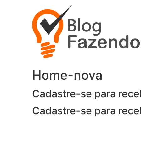
Ir
para
o
conteúdo
Home-nova
Cadastre-se para rece
Cadastre-se para rece